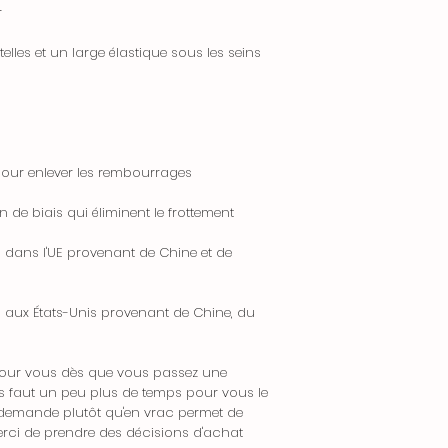
commande.
en cas de défaut o
r
• Une fois votr
recevrez un email
2. Procédure de Re
elles et un large élastique sous les seins
informations de sui
1. Contactez notr
Informations Com
pour initier le pro
• Nous nous effo
inclure votre nu
délais de livraison
brève explication d
peuvent varier en 
pour enlever les rembourrages
2. Une fois que 
notamment lors de
approuvée, nous vo
demande (soldes, f
n de biais qui éliminent le frottement
pour renvoyer votre
• Les délais de 
3. Les frais de r
 dans l'UE provenant de Chine et de
être allongés en r
client, sauf si l’ar
indépendants de n
incorrect.
retards de la part
 aux États-Unis provenant de Chine, du
météorologiques).
3. Politique de R
Suivi de Comman
• Une fois votre 
 pour vous dès que vous passez une
• Vous recevrez u
vous enverrons un
 faut un peu plus de temps pour vous le
votre colis dès que
réception de l’arti
la demande plutôt qu'en vrac permet de
avez des questions
• Si votre retour
erci de prendre des décisions d'achat
n’hésitez pas à no