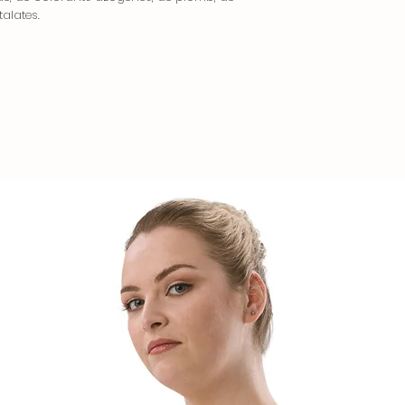
alates.
nous contacter dan
compter de la ré
Nous nous engageo
de remplacement
intégral, y compris 
Contactez-nous
Pour toute questi
les retours ou re
nous contacter à [
ligne