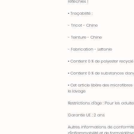
réfléchies !
• Traçabilité :
- Tricot - Chine
- Teinture - Chine
- Fabrication - Lettonie
• Contient 0 % de polyester recyclé
• Contient 0 % de substances dan
• Cet article libère des microfibr
le lavage
Restrictions d'âge : Pour les adulte
Garantie UE : 2 ans
Autres informations de conformit
d'inflammabilité et de formaldéhy