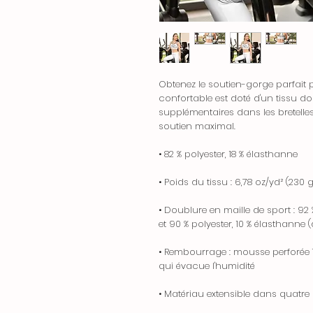
Obtenez le soutien-gorge parfait
confortable est doté d'un tissu do
supplémentaires dans les bretell
soutien maximal.
• 82 % polyester, 18 % élasthanne
• Poids du tissu : 6,78 oz/yd² (230 
• Doublure en maille de sport : 92 
et 90 % polyester, 10 % élasthanne (
• Rembourrage : mousse perforée 10
qui évacue l'humidité
• Matériau extensible dans quatre