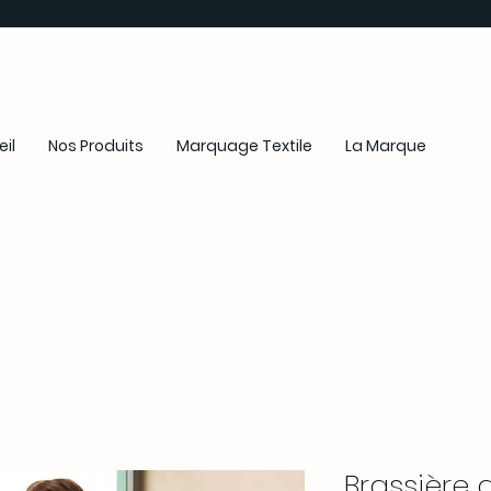
il
Nos Produits
Marquage Textile
La Marque
Brassière 