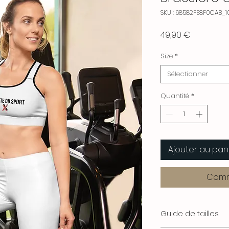
SKU : 68582FE8F0CAB_1
Prix
49,90 €
Size
*
Sélectionner
Quantité
*
Ajouter au pan
Comm
Guide de tailles