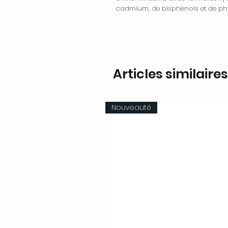
cadmium, de bisphénols et de pht
Articles similaires
Nouveauté