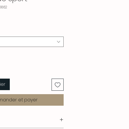
0862
ier
ander et payer