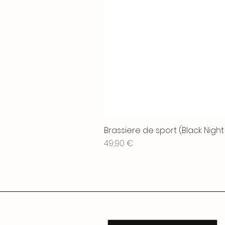
Brassiere de sport (Black Night
Prix
49,90 €