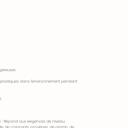
remboursement ser
notre chat en ligne
automatiquement 
paiement initial da
Zones de Livraison
ouvrés.
• Pour le moment
• Veuillez noter q
en France Métropol
initiaux ne sont p
passer une comma
d’erreur de notre 
veuillez nous contac
incorrect).
et les frais associé
4. Échanges
Contactez-nous
Pour toute questio
Nous n’offrons pas
gereuses
votre commande, 
moment. Si vous so
laroutedusport@gm
produit différent,
es plastiques dans l'environnement pendant
ligne.
retourner l’articl
de passer une n
l’article souhaité.
s
5. Articles Défectu
Si vous recevez un
é : Répond aux exigences de niveau
correspond pas à 
de, de colorants azogènes, de plomb, de