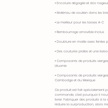
• Encolure dégagée et dos nageu
• Matériau de soutien dans les bret
• Le meilleur pour les tasses A-C
• Rembourrage amovible inclus
• Doublure en maille avec fentes 
• Des coutures plates et une liaiso
• Composants de produits vierges
Lituanie
• Composants de produits vierges
Cambodge et du Mexique
Ce produit est fait spécialement
commande, c'est pourquoi il nous
livrer. Fabriquer des produits à 
réduire la surproduction, alors m