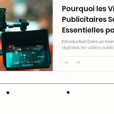
Pourquoi les V
Publicitaires 
Essentielles p
Connaître Vot
Introduction Dans un mon
digitalisé, les vidéos publ
Sport
levier incontournable pour
Services
Contact
/
Produits