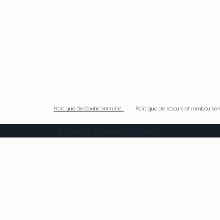
Lieu : Lyon
Nos Produits
Mail :
Podcast
À Propos
laroutedusport@gm
Blog
Tel : 07.44.94.82
Politique de Confidentialité.
Politique de retours et remboursem
© 2024 by La Route du Sport