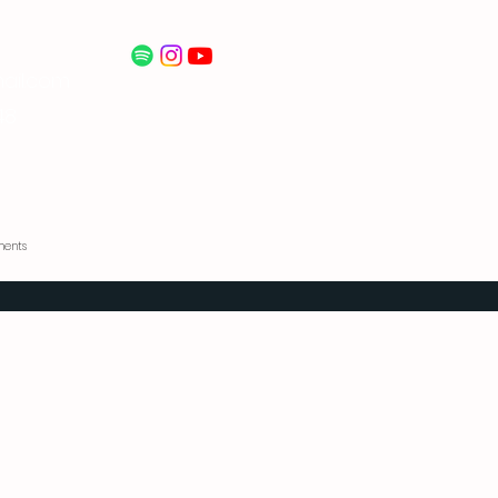
ail.com
48
ents​