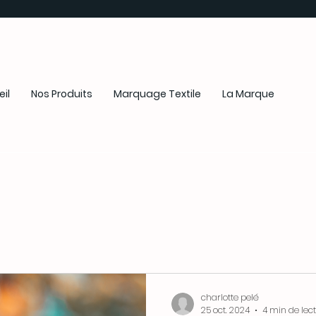
il
Nos Produits
Marquage Textile
La Marque
charlotte pelé
25 oct. 2024
4 min de lec