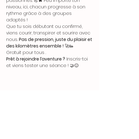
passionnés. 💪🔥 Peu importe ton 
niveau, ici, chacun progresse à son 
rythme grâce à des groupes 
adaptés !
Que tu sois débutant ou confirmé, 
viens courir, transpirer et sourire avec 
nous. 
Pas de pression, juste du plaisir et 
des kilomètres ensemble !
 🚀👟
Gratuit pour tous .
Prêt à rejoindre l’aventure ?
 Inscris-toi 
et viens tester une séance ! 🤝😊 
Partager cet événement