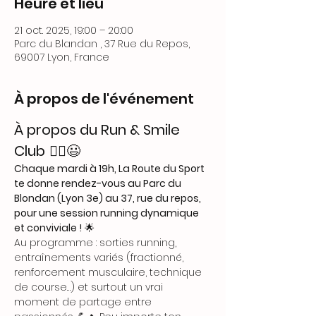
Heure et lieu
21 oct. 2025, 19:00 – 20:00
Parc du Blandan , 37 Rue du Repos,
69007 Lyon, France
À propos de l'événement
À propos du Run & Smile 
Club
 🏃‍♂️😃
Chaque mardi à 19h, La Route du Sport 
te donne rendez-vous au Parc du 
Blondan (Lyon 3e) au 37, rue du repos, 
pour une session running dynamique 
et conviviale !
 🌟
Au programme : sorties running, 
entraînements variés (fractionné, 
renforcement musculaire, technique 
de course…) et surtout un vrai 
moment de partage entre 