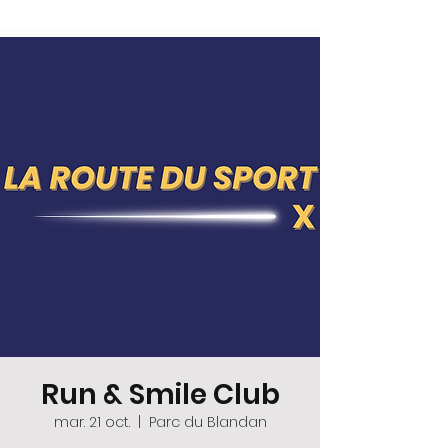
Run & Smile Club
mar. 21 oct.
  |  
Parc du Blandan