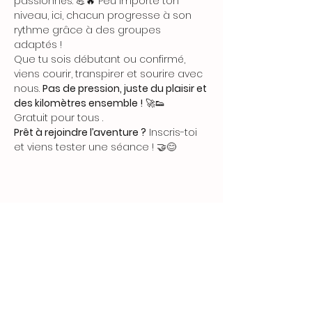
passionnés. 💪🔥 Peu importe ton 
niveau, ici, chacun progresse à son 
rythme grâce à des groupes 
adaptés !
Que tu sois débutant ou confirmé, 
viens courir, transpirer et sourire avec 
nous. 
Pas de pression, juste du plaisir et 
des kilomètres ensemble !
 🚀👟
Gratuit pour tous .
Prêt à rejoindre l’aventure ?
 Inscris-toi 
et viens tester une séance ! 🤝😊 
Partager cet événement