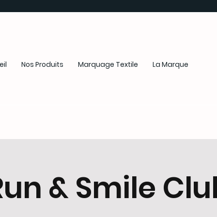
il
Nos Produits
Marquage Textile
La Marque
Run & Smile Clu