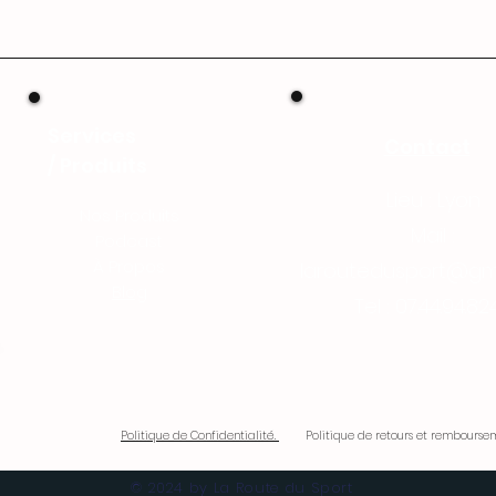
Services
Contact
/
Produits
Lieu : Lyon
Nos Produits
Mail :
Podcast
À Propos
laroutedusport@gm
Blog
Tel : 07.44.94.82
Politique de Confidentialité.
Politique de retours et remboursem
© 2024 by La Route du Sport