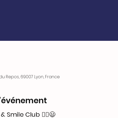
 du Repos, 69007 Lyon, France
l'événement
 & Smile Club
 🏃‍♂️😃