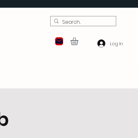
Log In
b