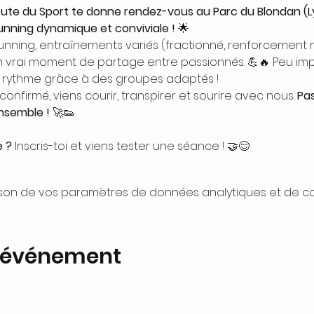
oute du Sport te donne rendez-vous au Parc du Blondan (Ly
unning dynamique et conviviale !
 🌟
unning, entraînements variés (fractionné, renforcement 
n vrai moment de partage entre passionnés. 💪🔥 Peu impor
 rythme grâce à des groupes adaptés !
onfirmé, viens courir, transpirer et sourire avec nous. 
Pas
ensemble !
 🚀👟
e ?
 Inscris-toi et viens tester une séance ! 🤝😊 
son de vos paramètres de données analytiques et de coo
t événement