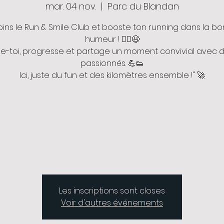
mar. 04 nov.
  |  
Parc du Blandan
oins le Run & Smile Club et booste ton running dans la b
humeur ! 🏃‍♂️😃
ne-toi, progresse et partage un moment convivial avec d
passionnés. 💪👟
Ici, juste du fun et des kilomètres ensemble !" 🚀
Les inscriptions sont closes
Voir d'autres événements