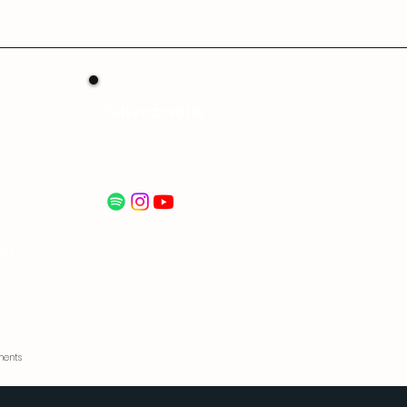
Suivez nous
ail.com
48
ents​