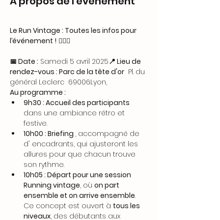
À propos de l'événement
Le Run Vintage : Toutes les infos pour 
l’événement !
 🏃‍♂️✨
📅 Date :
 Samedi 5 avril 2025
📍 Lieu de 
rendez-vous : Parc de la tête d'or
  Pl. du 
général Leclerc  69006Lyon,
Au programme :
9h30 : Accueil des participants
dans une ambiance rétro et 
festive.
10h00 : Briefing 
, accompagné de 
d' encadrants, qui ajusteront les 
allures pour que chacun trouve 
son rythme.
10h05 : Départ pour une session 
Running vintage
, où 
on part 
ensemble et on arrive ensemble
. 
Ce concept est ouvert à 
tous les 
niveaux
, des débutants aux 