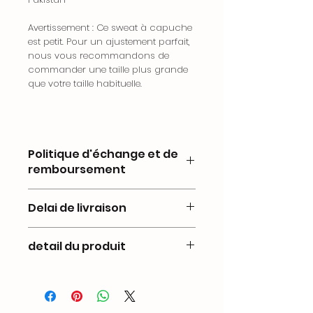
Avertissement : Ce sweat à capuche
est petit. Pour un ajustement parfait,
nous vous recommandons de
commander une taille plus grande
que votre taille habituelle.
Politique d'échange et de
remboursement
Chez La Route du Sport, nous
Delai de livraison
souhaitons que vous soyez
pleinement satisfaits de vos
Chez La Route du Sport, nous
achats. Si vous n’êtes pas
detail du produit
mettons tout en œuvre pour que
entièrement satisfait d’un
vous receviez vos commandes
produit, nous acceptons les
Guide de taille en
Centimètres :
dans les meilleurs délais, partout
retours sous certaines
en France métropolitaine.
conditions.
TAILLE
LONGUEUR
LARGEUR
LONGUEUR