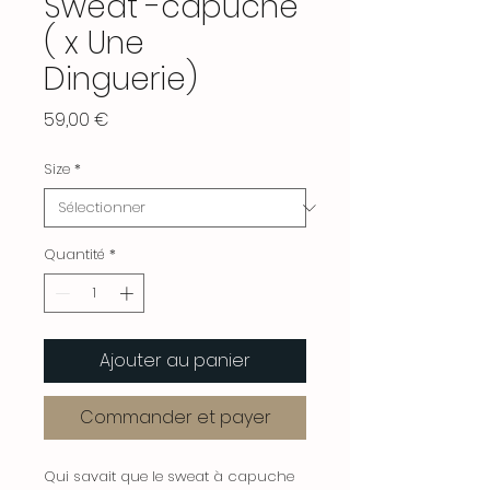
Sweat -capuche
( x Une
Dinguerie)
Prix
59,00 €
Size
*
Quantité
*
Ajouter au panier
Commander et payer
Qui savait que le sweat à capuche