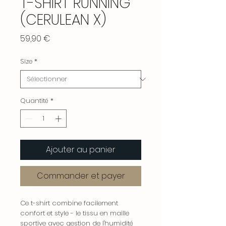
T-SHIRT RUNNING
(CERULEAN X)
Prix
59,90 €
Size
*
Quantité
*
Ajouter au panier
Commander et payer
Ce t-shirt combine facilement
confort et style - le tissu en maille
sportive avec gestion de l'humidité