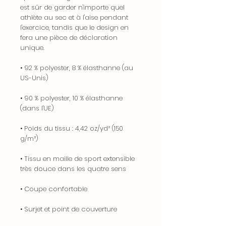
est sûr de garder n'importe quel
athlète au sec et à l'aise pendant
l'exercice, tandis que le design en
fera une pièce de déclaration
unique.
• 92 % polyester, 8 % élasthanne (au
US-Unis)
• 90 % polyester, 10 % élasthanne
(dans l'UE)
• Poids du tissu : 4,42 oz/yd² (150
g/m²)
• Tissu en maille de sport extensible
très douce dans les quatre sens
• Coupe confortable
• Surjet et point de couverture