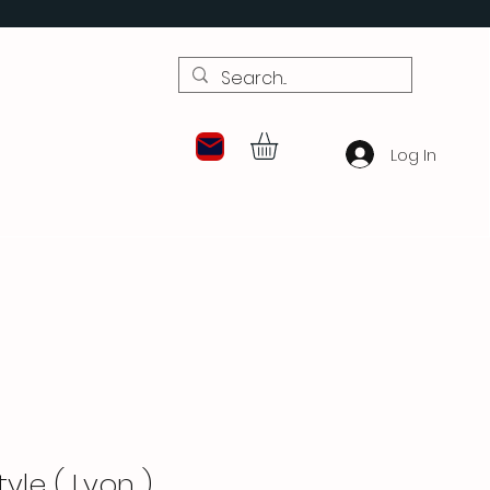
Log In
style ( Lyon )