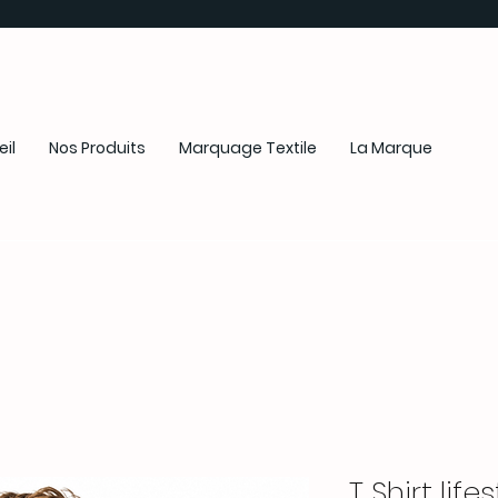
il
Nos Produits
Marquage Textile
La Marque
T Shirt life