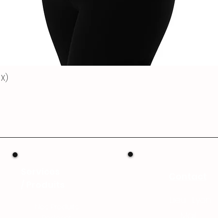
Pour toute questi
les retours ou re
nous contacter à [
ligne
 X)
Services
Contact
/
Produits
Lieu : Lyon
Nos Produits
Mail :
Podcast