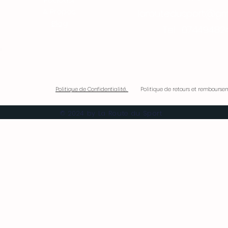
À Propos
laroutedusport@gm
Blog
Tel : 07.44.94.82
Politique de Confidentialité.
Politique de retours et remboursem
© 2024 by La Route du Sport