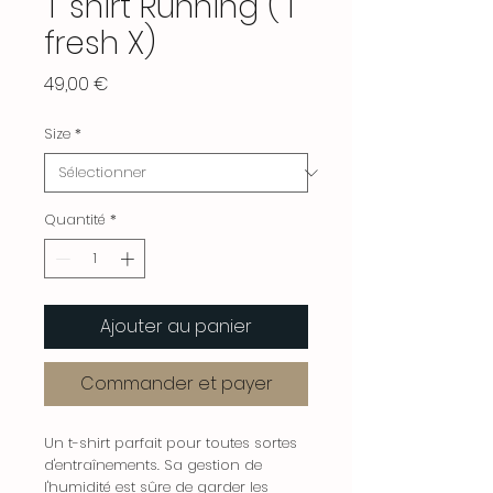
T shirt Running ( I
fresh X)
Prix
49,00 €
Size
*
Quantité
*
Ajouter au panier
Commander et payer
Un t-shirt parfait pour toutes sortes
d'entraînements. Sa gestion de
l'humidité est sûre de garder les