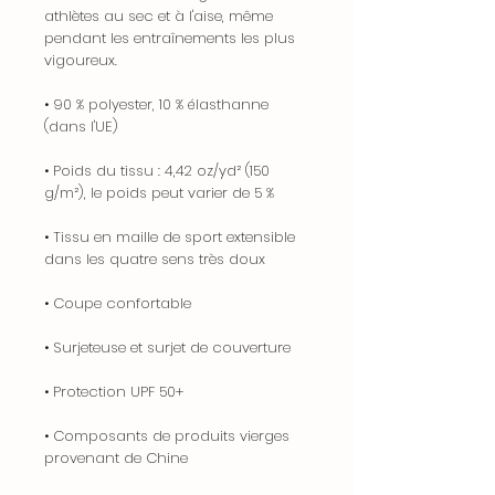
athlètes au sec et à l'aise, même
pendant les entraînements les plus
vigoureux.
• 90 % polyester, 10 % élasthanne
(dans l'UE)
• Poids du tissu : 4,42 oz/yd² (150
g/m²), le poids peut varier de 5 %
• Tissu en maille de sport extensible
dans les quatre sens très doux
• Coupe confortable
• Surjeteuse et surjet de couverture
• Protection UPF 50+
• Composants de produits vierges
provenant de Chine