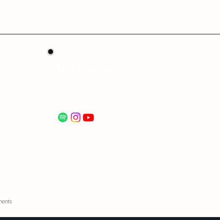
Suivez nous
ail.com
48
ents​