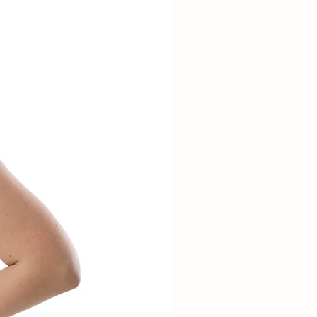
, nous livrons uniquement
ue les frais de livraison
itaine. Si vous souhaitez
as remboursés, sauf en cas
nde depuis l’étranger,
part (article défectueux ou
ter pour vérifier la faisabilité
s.
 d’échange direct pour le
uhaitez une taille ou un
 nous vous conseillons de
e pour un remboursement, puis
ouvelle commande pour
eux ou Incorrects
 article défectueux ou qui ne
votre commande, veuillez
s un délai de 7 jours à
ception de votre commande.
ns à vous fournir un article