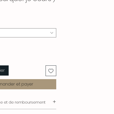
ier
ander et payer
nge et de remboursement
Sport, nous souhaitons que