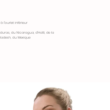
1. Contactez notr
Informations Com
pour initier le pro
• Nous nous effo
inclure votre nu
délais de livraison
brève explication d
l'ourlet inférieur
peuvent varier en 
2. Une fois que 
notamment lors de
approuvée, nous vo
uras, du Nicaragua, d'Haïti, de la
demande (soldes, f
pour renvoyer votre
ladesh, du Mexique
• Les délais de 
3. Les frais de r
être allongés en r
client, sauf si l’ar
indépendants de n
incorrect.
retards de la part
météorologiques).
3. Politique de R
Suivi de Comman
• Une fois votre 
• Vous recevrez u
vous enverrons un
votre colis dès que
réception de l’arti
avez des questions
• Si votre retour
n’hésitez pas à no
remboursement ser
notre chat en ligne
automatiquement 
paiement initial da
Zones de Livraison
ouvrés.