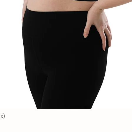
de remplacement
intégral, y compris 
Contactez-nous
Pour toute questi
les retours ou re
nous contacter à [
ligne
 X)