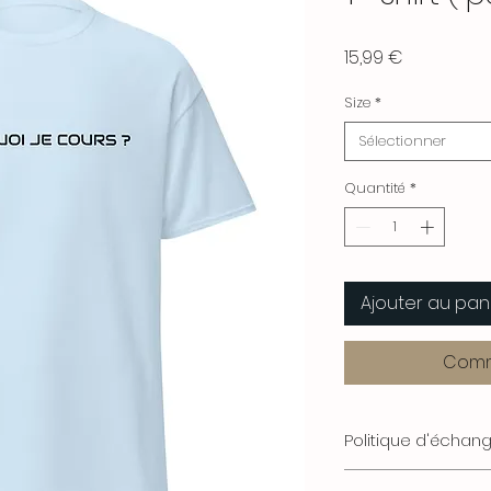
Prix
15,99 €
Size
*
Sélectionner
Quantité
*
Ajouter au pan
Comm
Politique d'écha
Chez La Route du 