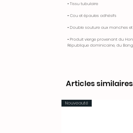
• Tissu tubulaire
• Cou et épaules adhésifs
• Double souture aux manches et à 
• Produit vierge provenant du Hond
République dominicaine, du Bang
Articles similaires
Nouveauté