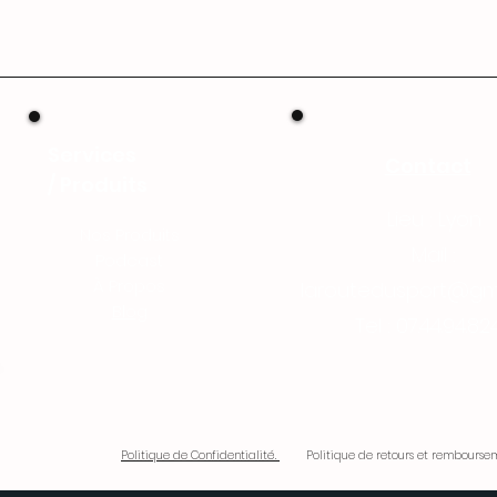
Services
Contact
/
Produits
Lieu : Lyon
Nos Produits
Mail :
Podcast
À Propos
laroutedusport@gm
Blog
Tel : 07.44.94.82
Politique de Confidentialité.
Politique de retours et remboursem