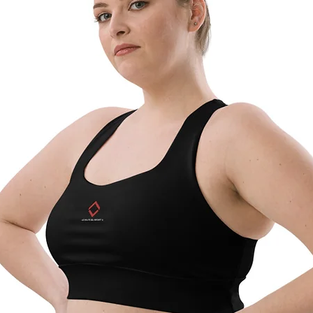
• Pour le moment
• Veuillez noter q
en France Métropol
initiaux ne sont p
passer une comma
d’erreur de notre 
veuillez nous contac
incorrect).
et les frais associé
4. Échanges
Contactez-nous
Nous n’offrons pas
moment. Si vous so
produit différent,
retourner l’articl
de passer une n
l’article souhaité.
5. Articles Défectu
Si vous recevez un
correspond pas à 
nous contacter dan
compter de la ré
Nous nous engageo