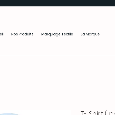
il
Nos Produits
Marquage Textile
La Marque
T- Shirt ( 