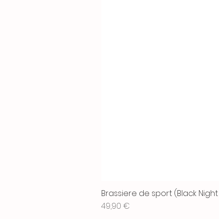
Brassiere de sport (Black Night
Prix
49,90 €