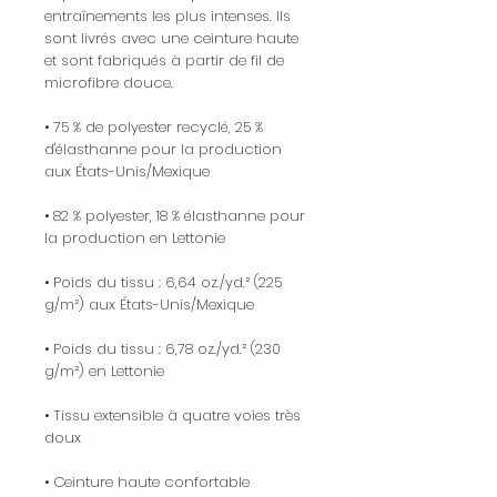
entraînements les plus intenses. Ils
sont livrés avec une ceinture haute
et sont fabriqués à partir de fil de
microfibre douce.
• 75 % de polyester recyclé, 25 %
d'élasthanne pour la production
aux États-Unis/Mexique
• 82 % polyester, 18 % élasthanne pour
la production en Lettonie
• Poids du tissu : 6,64 oz./yd.² (225
g/m²) aux États-Unis/Mexique
• Poids du tissu : 6,78 oz./yd.² (230
g/m²) en Lettonie
• Tissu extensible à quatre voies très
doux
• Ceinture haute confortable