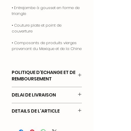
• Entrejambe à gousset en forme de
triangle
• Couture plate et point de
couverture
• Composants de produits vierges
provenant du Mexique et de la Chine
POLITIQUE D'ECHANGE ET DE
REMBOURSEMENT
Chez La Route du Sport, nous
DELAI DE LIVRAISON
souhaitons que vous soyez
pleinement satisfaits de vos
Chez La Route du Sport, nous
achats. Si vous n’êtes pas
DETAILS DE L'ARTICLE
mettons tout en œuvre pour que
entièrement satisfait d’un
vous receviez vos commandes
produit, nous acceptons les
Pour toutes les mesures
dans les meilleurs délais, partout
retours sous certaines
horizontales, veuillez garder le
en France métropolitaine.