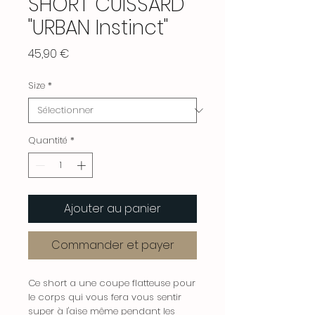
SHORT CUISSARD
"URBAN Instinct"
Prix
45,90 €
Size
*
Quantité
*
Ajouter au panier
Commander et payer
Ce short a une coupe flatteuse pour
le corps qui vous fera vous sentir
super à l'aise même pendant les