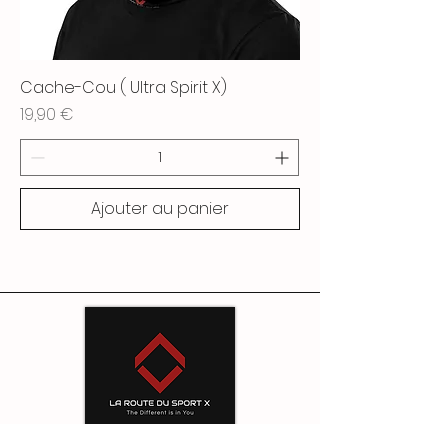
Cache-Cou ( Ultra Spirit X)
Prix
19,90 €
Ajouter au panier