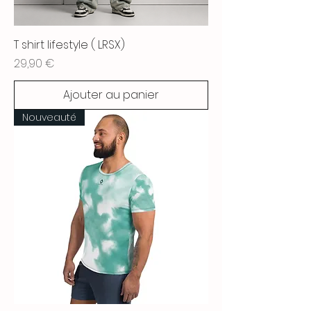
T shirt lifestyle ( LRSX)
Prix
29,90 €
Ajouter au panier
Nouveauté