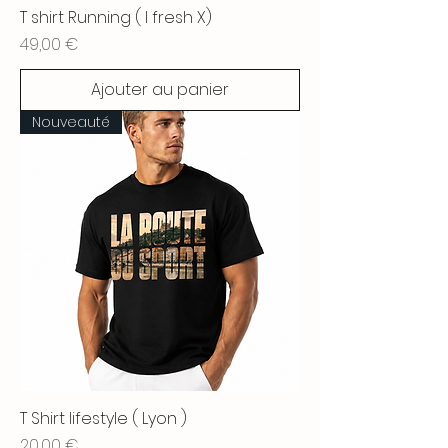
T shirt Running ( I fresh X)
Prix
49,00 €
Ajouter au panier
Nouveauté
T Shirt lifestyle ( Lyon )
Prix
20,00 €