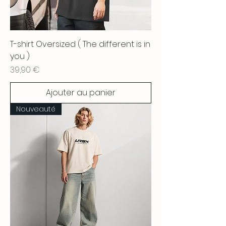
T-shirt Oversized ( The different is in
you )
Prix
39,90 €
Ajouter au panier
Nouveauté