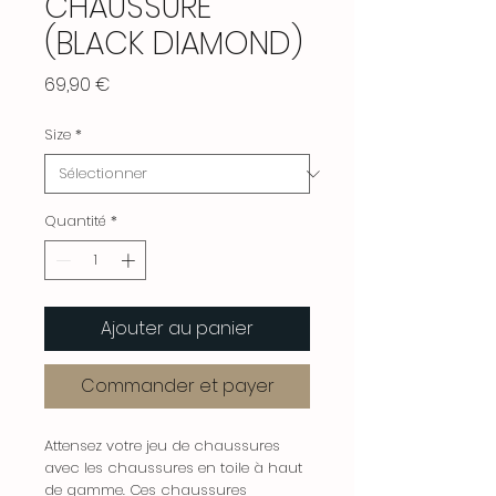
CHAUSSURE
(BLACK DIAMOND)
Prix
69,90 €
Size
*
Quantité
*
Ajouter au panier
Commander et payer
Attensez votre jeu de chaussures
avec les chaussures en toile à haut
de gamme. Ces chaussures